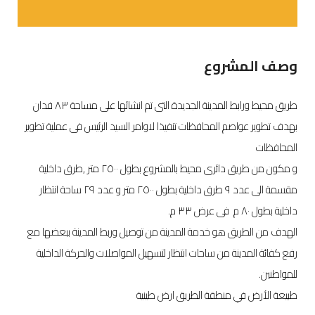
وصف المشروع
طريق محيط ورابط المدينة الجديدة التى تم انشائها على مساحة ٨٣ فدان
بهدف تطوير عواصم المحافظات تنفيذا لاوامر السيد الرئيس فى عملية تطوير
المحافظات
و مكون من طريق دائرى محيط بالمشروع بطول ٢٥٠٠ متر ,طرق داخلية
مقسمة الى عدد ٩ طرق داخلية بطول ٢٥٠٠ متر و عدد ٢٩ ساحة انتظار
داخلية بطول ٨٠ م فى عرض ٣٣ م.
الهدف من الطريق هو خدمة المدينة من توصيل وربط المدينة ببعضها مع
رفع كفائة المدينة من ساحات انتظار لتسهيل المواصلات والحركة الداخلية
للمواطنين.
طبيعة الأرض في منطقة الطريق ارض طينية