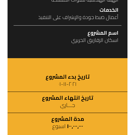
الخدمات
أعمال ضبط جودة والإشراف على التنفيذ
اسم المشروع
اسكان الزقازيق الحريري
تاريخ بدء المشروع
٢٠٢١-١١-٠١
تاريخ انتهاء المشروع
جـــاري
مدة المشروع
١٠٠,٠٠٠,٠٠٠
اسبوع