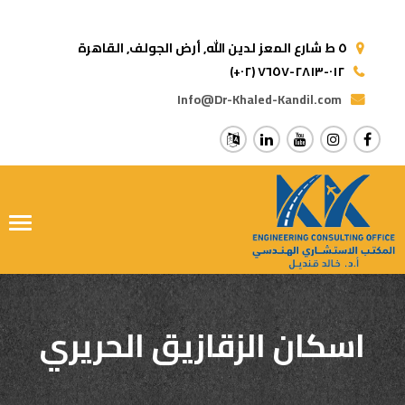
٥ ط شارع المعز لدين الله,
أرض الجولف, القاهرة
(+٠٢) ٠١٢-٢٨١٣-٧٦٥٧
Info@Dr-Khaled-Kandil.com
ggle
tion
اسكان الزقازيق الحريري