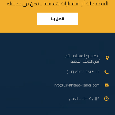
لأية خدمات أو استشارات هندسية
.. نحن
في خدمتك
اتصل بنا
٥ ط شارع المعز لدين الله,
أرض الجولف, القاهرة
(+٠٢) ٠١٢-٢٨١٣-٧٦٥٧
Info@Dr-Khaled-Kandil.com
٩ إلى ٥ ساعات العمل