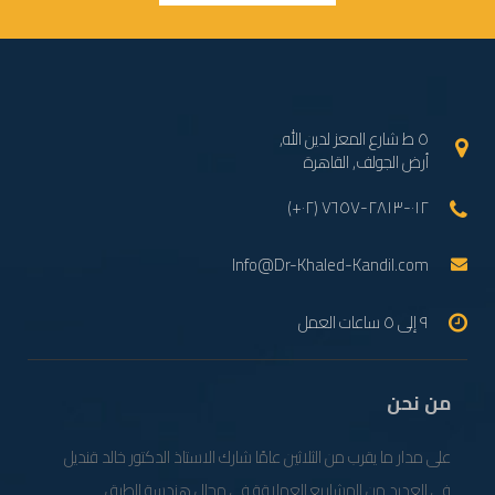
٥ ط شارع المعز لدين الله,
أرض الجولف, القاهرة
(+٠٢) ٠١٢-٢٨١٣-٧٦٥٧
Info@Dr-Khaled-Kandil.com
٩ إلى ٥ ساعات العمل
من نحن
على مدار ما يقرب من الثلاثين عامًا شارك الاستاذ الدكتور خالد قنديل
فى العديد من المشاريع العملاقة فى مجال هندسة الطرق