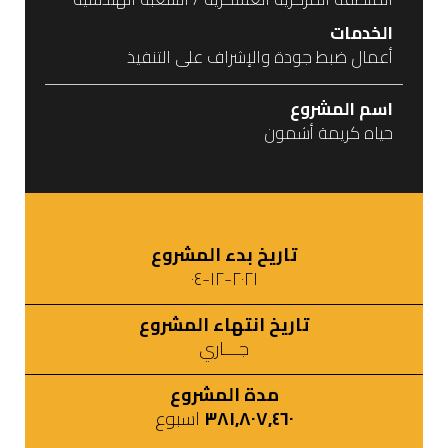
الخدمات
أعمال ضبط جودة والإشراف على التنفيذ
اسم المشروع
حياه كريمة أشمون
تاريخ بدء المشروع
٢٠٢١-١٢-٠٤
تاريخ انتهاء المشروع
جـــاري
مدة المشروع
٣٨١,٨٠٧,٤٦٠
اسبوع