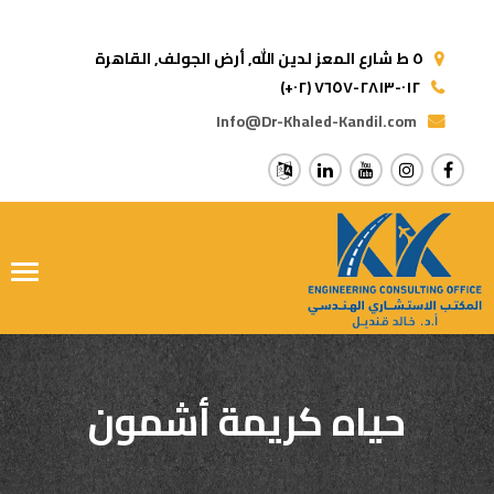
٥ ط شارع المعز لدين الله,
أرض الجولف, القاهرة
(+٠٢) ٠١٢-٢٨١٣-٧٦٥٧
Info@Dr-Khaled-Kandil.com
ggle
tion
حياه كريمة أشمون