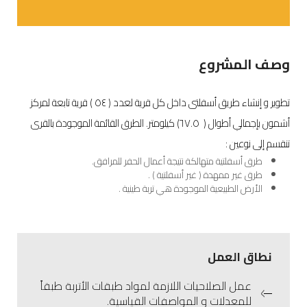
وصف المشروع
تطوير و إنشاء طريق أسفلتى داخل كل قرية لعدد ( ٥٤ ) قرية تابعة لمركز
أشمون بإجمالي أطوال ( ٦٧.٥) كيلومتر. الطرق القائمة الموجودة بالقرى
تنقسم إلى نوعين :
طرق أسفلتية متهالكة نتيجة أعمال الحفر للمرافق.
طرق غير ممهدة ( غير أسفلتية ) .
الأرض الطبيعية الموجودة هي تربة طينية .
نطاق العمل
عمل الصلاحيات اللازمة لمواد طبقات الأتربة طبقاً
للمعدلات و المواصفات القياسية.