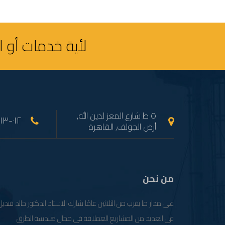
لأية خدمات أو 
٥ ط شارع المعز لدين الله,
(+٠٢) ٠١٢-٢٨١٣-٧٦٥٧
أرض الجولف, القاهرة
من نحن
على مدار ما يقرب من الثلاثين عامًا شارك الاستاذ الدكتور خالد قنديل
فى العديد من المشاريع العملاقة فى مجال هندسة الطرق