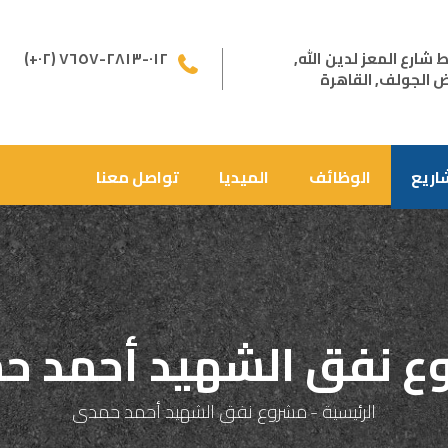
(+٠٢) ٠١٢-٢٨١٣-٧٦٥٧
ض الجولف, القاهرة
اريع
الوظائف
الميديا
تواصل معنا
ع نفق الشهيد أحمد ح
الرئيسية
-
مشروع نفق الشهيد أحمد حمدى