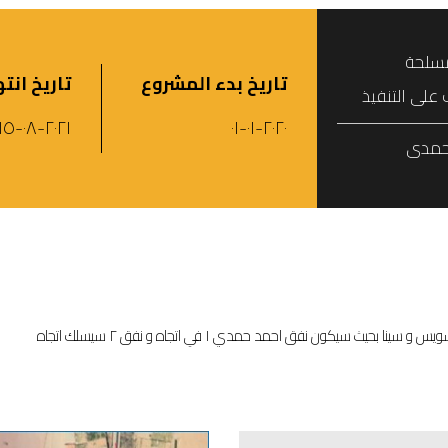
مسلحة
تاريخ بدء المشروع
تاريخ انت
على التنفيذ
٢٠٢١-٠٨-١٥
٢٠٢٠-٠١-٠١
حمدى
سيكون نفق احمد حمدي ١ في اتجاه و نفق ٢ سيسلك اتجاه