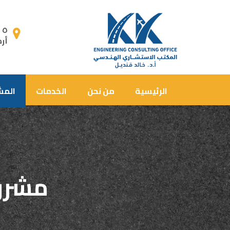
٥ ط شارع المعز لدين الله,
أر
الرئيسية
من نحن
الخدمات
المش
مشرو