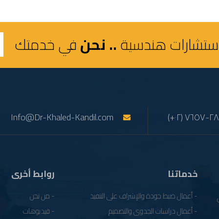
استشارات هندسية
.. نحن
في خدمتك
Info@Dr-Khaled-Kandil.com
خدماتنا
روابط أخرى
- أعمال ضبط جودة والإشراف على التنفيذ
- من نحن
- أعمال دراسات الجدوى والتصميم
- فيديوهات