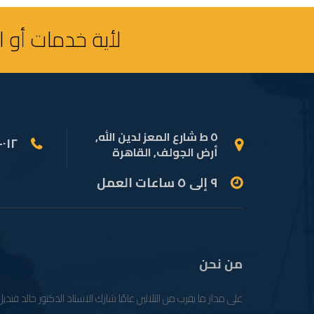
لأية خدمات أو 
٥ ط شارع المعز لدين الله,
(+٠٢) ٠١٢-٢٨١٣-٧٦٥٧
أرض الجولف, القاهرة
٩ إلى ٥ ساعات العمل
من نحن
على مدار ما يقرب من الثلاثين عامًا شارك الاستاذ الدكتور خالد قنديل