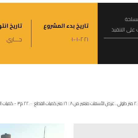
مسلحة
تاريخ بدء المشروع
تاريخ انت
على التنفيذ
٢٠٢١-٠١-٠١
جـــاري