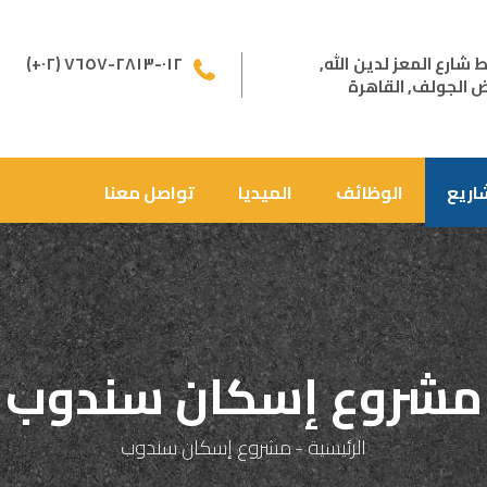
(+٠٢) ٠١٢-٢٨١٣-٧٦٥٧
ض الجولف, القاهرة
اريع
الوظائف
الميديا
تواصل معنا
مشروع إسكان سندوب
الرئيسية
-
مشروع إسكان سندوب