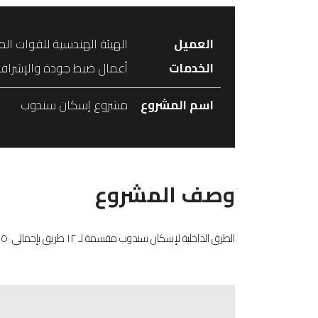
العميل
الهيئة الهندسية للقوات ال
الخدمات
أعمال ضبط جودة والإشراف 
اسم المشروع
مشروع إسكان سندوب
وصف المشروع
الطرق الداخلية لإسكان سندوب مقسمة لـ ١٢ طريق بإجمالي ٢.٠٥٠ متر طولي . عرض الأسفلت متغير من ٨ : ١٦ متر.كميات القطع ٢٢.٠٠٠ م٣ - كميات الإحلال ٣٣.٠٠٠ م٣ - كميات الأساس ٨.٠٠٠ م٣