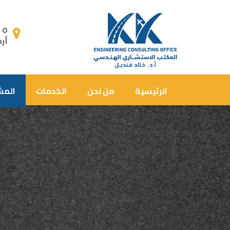
٥ ط شارع المعز لدين الله,
أر
الرئيسية
من نحن
الخدمات
المش