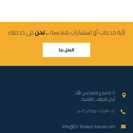
لأية خدمات أو استشارات هندسية
.. نحن
في خدمتك
اتصل بنا
٥ ط شارع المعز لدين الله,
أرض الجولف, القاهرة
(+٠٢) ٠١٢-٢٨١٣-٧٦٥٧
Info@Dr-Khaled-Kandil.com