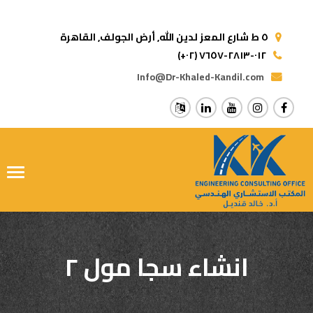
٥ ط شارع المعز لدين الله,
أرض الجولف, القاهرة
(+٠٢) ٠١٢-٢٨١٣-٧٦٥٧
Info@Dr-Khaled-Kandil.com
ggle
tion
انشاء سجا مول ٢