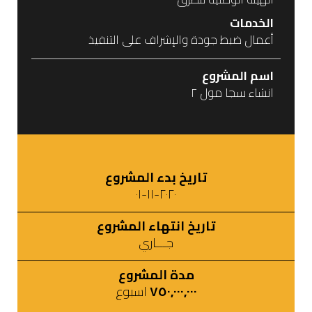
الخدمات
أعمال ضبط جودة والإشراف على التنفيذ
اسم المشروع
انشاء سجا مول ٢
تاريخ بدء المشروع
٢٠٢٠-١١-٠١
تاريخ انتهاء المشروع
جـــاري
مدة المشروع
٧٥٠,٠٠٠,٠٠٠
اسبوع