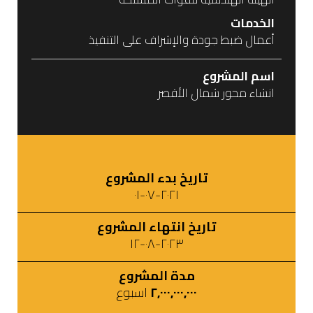
الخدمات
أعمال ضبط جودة والإشراف على التنفيذ
اسم المشروع
انشاء محور شمال الأقصر
تاريخ بدء المشروع
٢٠٢١-٠٧-٠١
تاريخ انتهاء المشروع
٢٠٢٣-٠٨-١٢
مدة المشروع
٢,٠٠٠,٠٠٠,٠٠٠
اسبوع