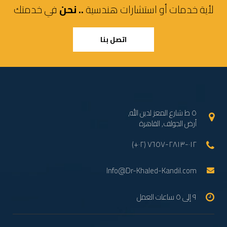
لأية خدمات أو استشارات هندسية
.. نحن
في خدمتك
اتصل بنا
٥ ط شارع المعز لدين الله,
أرض الجولف, القاهرة
(+٠٢) ٠١٢-٢٨١٣-٧٦٥٧
Info@Dr-Khaled-Kandil.com
٩ إلى ٥ ساعات العمل