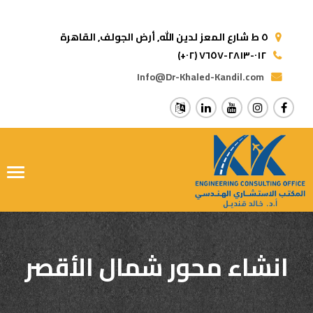
٥ ط شارع المعز لدين الله,
أرض الجولف, القاهرة
(+٠٢) ٠١٢-٢٨١٣-٧٦٥٧
Info@Dr-Khaled-Kandil.com
ggle
tion
انشاء محور شمال الأقصر