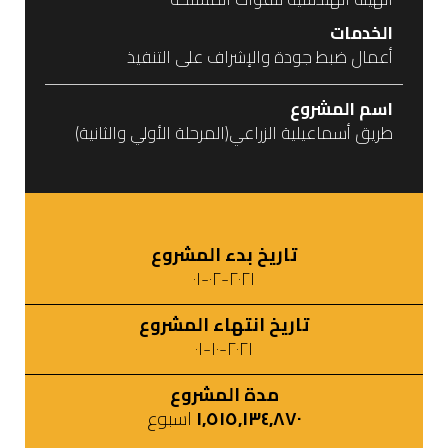
الخدمات
أعمال ضبط جودة والإشراف على التنفيذ
اسم المشروع
طريق أسماعيلية الزراعي(المرحلة الأولي والثانية)
تاريخ بدء المشروع
٢٠٢١-٠٢-٠١
تاريخ انتهاء المشروع
٢٠٢١-١٠-٠١
مدة المشروع
١,٥١٥,١٣٤,٨٧٠
اسبوع