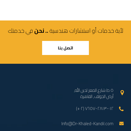
لأية خدمات أو استشارات هندسية
.. نحن
في خدمتك
اتصل بنا
٥ ط شارع المعز لدين الله,
أرض الجولف, القاهرة
(+٠٢) ٠١٢-٢٨١٣-٧٦٥٧
Info@Dr-Khaled-Kandil.com