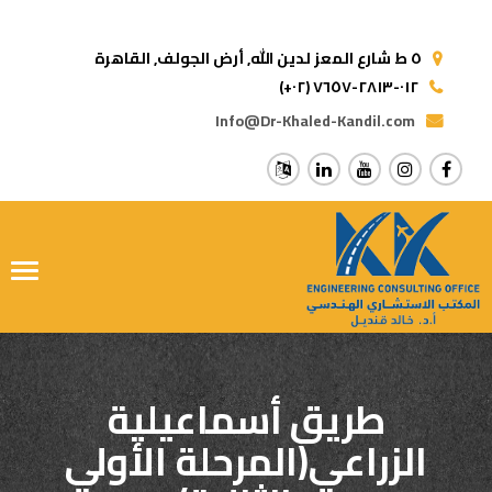
٥ ط شارع المعز لدين الله,
أرض الجولف, القاهرة
(+٠٢) ٠١٢-٢٨١٣-٧٦٥٧
Info@Dr-Khaled-Kandil.com
ggle
tion
طريق أسماعيلية
الزراعي(المرحلة الأولي