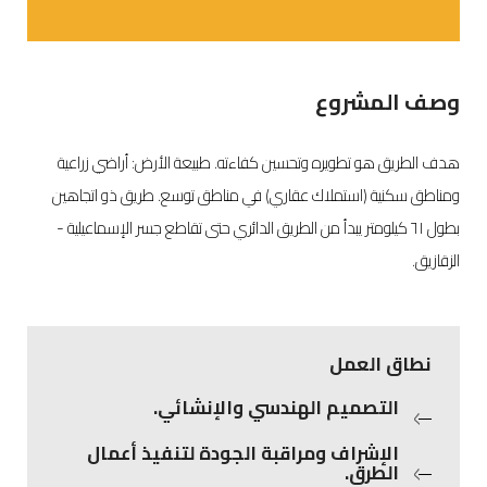
وصف المشروع
هدف الطريق هو تطويره وتحسين كفاءته. طبيعة الأرض: أراضي زراعية
ومناطق سكنية (استملاك عقاري) في مناطق توسع. طريق ذو اتجاهين
بطول ٦١ كيلومتر يبدأ من الطريق الدائري حتى تقاطع جسر الإسماعيلية -
الزقازيق.
نطاق العمل
التصميم الهندسي والإنشائي.
الإشراف ومراقبة الجودة لتنفيذ أعمال
الطرق.