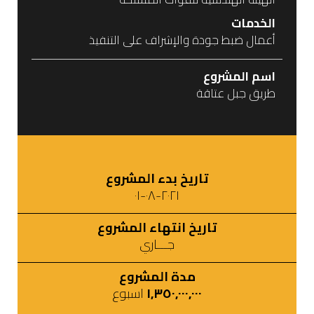
الخدمات
أعمال ضبط جودة والإشراف على التنفيذ
اسم المشروع
طريق جبل عتاقة
تاريخ بدء المشروع
٢٠٢١-٠٨-٠١
تاريخ انتهاء المشروع
جـــاري
مدة المشروع
١,٣٥٠,٠٠٠,٠٠٠
اسبوع