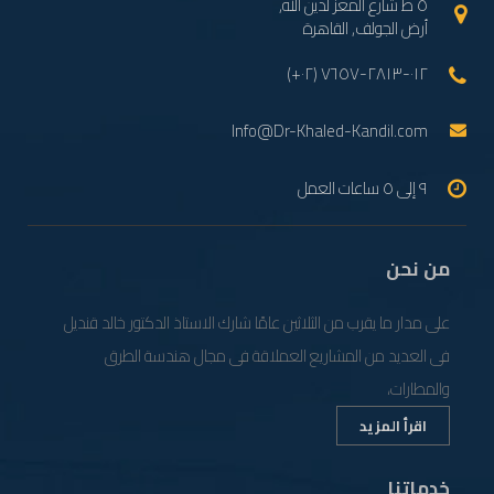
٥ ط شارع المعز لدين الله,
أرض الجولف, القاهرة
(+٠٢) ٠١٢-٢٨١٣-٧٦٥٧
Info@Dr-Khaled-Kandil.com
٩ إلى ٥ ساعات العمل
من نحن
على مدار ما يقرب من الثلاثين عامًا شارك الاستاذ الدكتور خالد قنديل
فى العديد من المشاريع العملاقة فى مجال هندسة الطرق
والمطارات،
اقرأ المزيد
خدماتنا