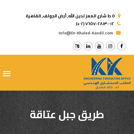
٥ ط شارع المعز لدين الله,
أرض الجولف, القاهرة
(+٠٢) ٠١٢-٢٨١٣-٧٦٥٧
Info@Dr-Khaled-Kandil.com
ggle
tion
طريق جبل عتاقة